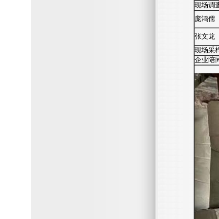
现场调
庞鸿儒
张文龙
现场采
企业陪