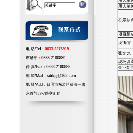
用人单
用人单
公示信
项目组
庞鸿儒
电 话/Tel：
0633-2276915
张文龙
市场部：0633-2180889
现场调
传 真/Fax：0633-2180888
企业陪
邮 箱/Mail：sdrkpj@163.com
地 址/Add：日照市东港区黄海一路
东首与万安路交汇处