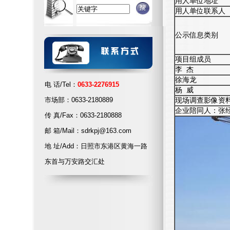
用人单位地址
用人单位联系人
公示信息类别
项目组成员
李 杰
徐海龙
电 话/Tel：
0633-2276915
杨 威
市场部：0633-2180889
现场调查影像资
企业陪同人：张
传 真/Fax：0633-2180888
邮 箱/Mail：sdrkpj@163.com
地 址/Add：日照市东港区黄海一路
东首与万安路交汇处